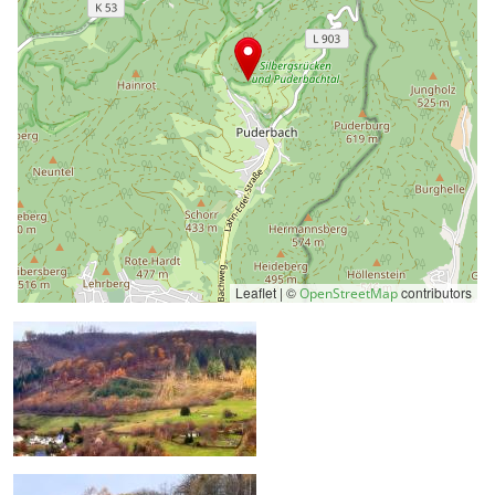
Leaflet | ©
contributors
OpenStreetMap