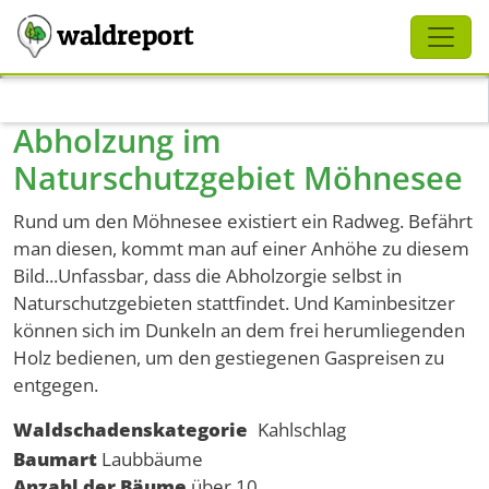
Schliessen
waldreport
Direkt zum Inhalt
Abholzung im
Naturschutzgebiet Möhnesee
Rund um den Möhnesee existiert ein Radweg. Befährt
man diesen, kommt man auf einer Anhöhe zu diesem
Bild...Unfassbar, dass die Abholzorgie selbst in
Naturschutzgebieten stattfindet. Und Kaminbesitzer
können sich im Dunkeln an dem frei herumliegenden
Holz bedienen, um den gestiegenen Gaspreisen zu
entgegen.
Waldschadenskategorie
Kahlschlag
Baumart
Laubbäume
Anzahl der Bäume
über 10