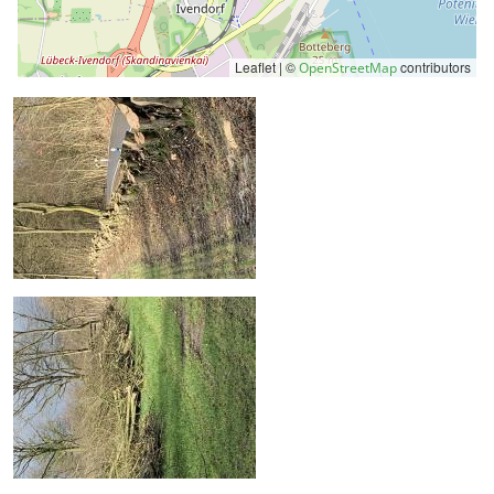
Leaflet | ©
contributors
OpenStreetMap