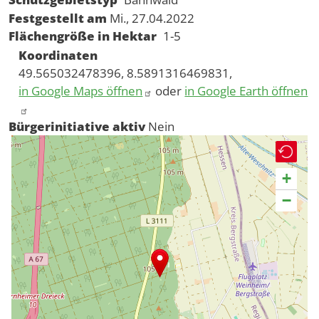
Festgestellt am
Mi., 27.04.2022
Flächengröße in Hektar
1-5
Koordinaten
49.565032478396, 8.5891316469831,
in Google Maps öffnen
oder
in Google Earth öffnen
Bürgerinitiative aktiv
Nein
+
−