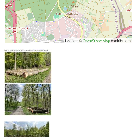
Leaflet | ©
contributors
OpenStreetMap