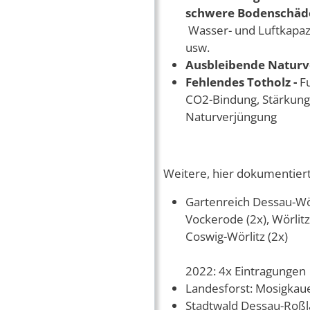
schwere Bodenschä
Wasser- und Luftkapazi
usw.
Ausbleibende Natur
Fehlendes Totholz -
F
CO2-Bindung, Stärkung 
Naturverjüngung
Weitere, hier dokumentiert
Gartenreich Dessau-Wör
Vockerode (2x), Wörlit
Coswig-Wörlitz (2x)
2022: 4x Eintragungen
Landesforst: Mosigkau
Stadtwald Dessau-Roßl