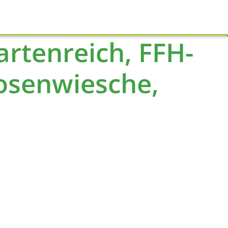
Schliessen
rtenreich, FFH-
Rosenwiesche,