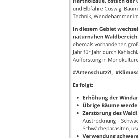
Hartholzaue, östlich der
und Elbfähre Coswig, Bäume
Technik, Wendehammer im W
In diesem Gebiet wechsel
naturnahen Waldbereich
ehemals vorhandenen großr
Jahr für Jahr durch Kahlsc
Aufforstung in Monokultu
#Artenschutz?!, #Klimasc
Es folgt:
Erhöhung der Windan
Übrige Bäume werden
Zerstörung des Wald
Austrocknung - Schwä
Schwächeparasiten, us
Verwendung schwerer