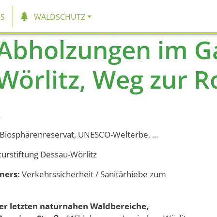
tion
S
WALDSCHUTZ
Abholzungen im Ga
 Wörlitz, Weg zur 
A
Biosphärenreservat, UNESCO-Welterbe, ...
turstiftung Dessau-Wörlitz
mers:
Verkehrssicherheit / Sanitärhiebe zum
er letzten naturnahen Waldbereiche,