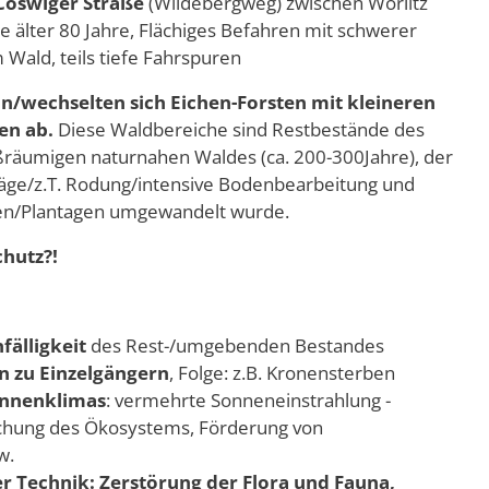
 Coswiger Straße
(Wildebergweg) zwischen Wörlitz
 älter 80 Jahre, Flächiges Befahren mit schwerer
ald, teils tiefe Fahrspuren
n/wechselten sich Eichen-Forsten mit kleineren
en ab.
Diese Waldbereiche sind Restbestände des
äumigen naturnahen Waldes (ca. 200-300Jahre), der
hläge/z.T. Rodung/intensive Bodenbearbeitung und
ren/Plantagen umgewandelt wurde.
hutz?!
fälligkeit
des Rest-/umgebenden Bestandes
 zu Einzelgängern
, Folge: z.B. Kronensterben
innenklimas
: vermehrte Sonneneinstrahlung -
chung des Ökosystems, Förderung von
w.
 Technik: Zerstörung der Flora und Fauna,