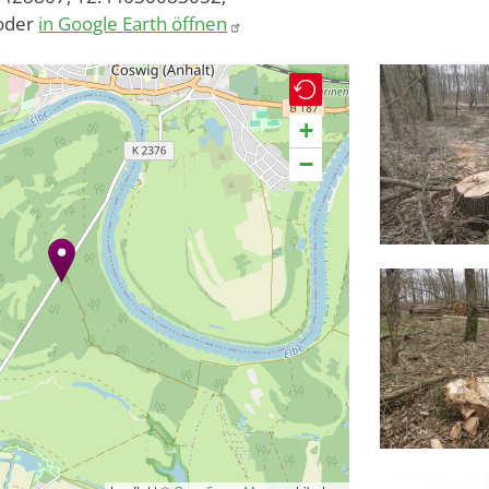
oder
in Google Earth öffnen
+
−