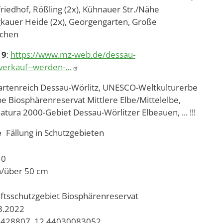
lfriedhof, Rößling (2x), Kühnauer Str./Nähe
kauer Heide (2x), Georgengarten, Große
dchen
19
:
https://www.mz-web.de/dessau-
sverkauf--werden-…
Gartenreich Dessau-Wörlitz, UNESCO-Weltkulturerbe
 Biosphärenreservat Mittlere Elbe/Mittelelbe,
tura 2000-Gebiet Dessau-Wörlitzer Elbeauen, ... !!!
e
Fällung in Schutzgebieten
10
h/über 50 cm
ftsschutzgebiet
Biosphärenreservat
03.2022
428807, 12.44030083052,