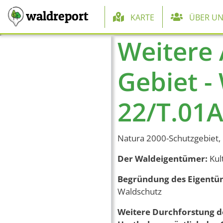
Hauptnaviga
waldreport
KARTE
ÜBER UN
Weitere 
Direkt zum Inhalt
Gebiet -
22/T.01
Natura 2000-Schutzgebiet, 
Der Waldeigentümer:
Kul
Begründung des Eigentü
Waldschutz
Weitere Durchforstung d