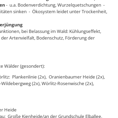
den
- u.a. Bodenverdichtung, Wurzelquetschungen -
täten sinken - Ökosystem leidet unter Trockenheit,
verjüngung
unktionen, bei Belassung im Wald: Kühlungseffekt,
der Artenvielfalt, Bodenschutz, Förderung der
e Wälder (gesondert):
litz: Plankenlinie (2x), Oranienbaumer Heide (2x),
z-Wildebergweg (2x), Wörlitz-Rosenwische (2x),
er Heide
au: Große Kienheide/an der Grundschule Elballee,