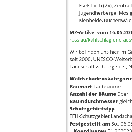
Eselsforth (2x), Zentra
Jugendherberge, Mosig
Kienheide/Buchenwäl
MZ-Artikel vom 16.05.20
rosslau/kahlschlag-und-au
Wir befinden uns hier im 
seit 2000, UNESCO-Welterbe
Landschaftsschutzgebiet, Na
Waldschadenskategori
Baumart
Laubbäume
Anzahl der Bäume
über 
Baumdurchmesser
gleic
Schutzgebietstyp
FFH-Schutzgebiet
Landscha
Festgestellt am
So., 06.
Koordinaten
51.863929