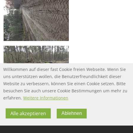
Willkommen auf dieser fast Cookie freien Webseite. Wenn Sie
uns unterstützen wollen, die Benutzerfreundlichkeit dieser
Website zu verbessern, können Sie einen Cookie setzen. Bitte
besuchen Sie auch unsere Cookie Bestimmungen um mehr zu
erfahren.
Weitere Informationen
Alle akzeptieren
Ablehnen
FOOTER MENU
FOOTER-DATENSCHUTZ
FAQ
Datenschutz
FOOTER-IMPRESSUM
Impressum
Twitter
FOOTER-NUTZUNGSBEDINGUNGEN
Nutzungsbedingungen