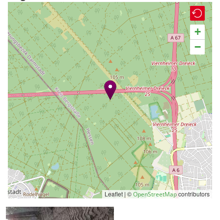
+
−
Leaflet | ©
contributors
OpenStreetMap