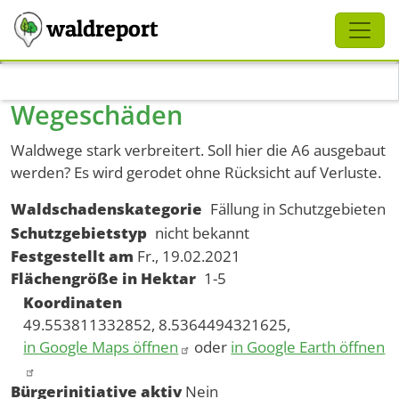
Schliessen
waldreport
Direkt zum Inhalt
Wegeschäden
Waldwege stark verbreitert. Soll hier die A6 ausgebaut
werden? Es wird gerodet ohne Rücksicht auf Verluste.
Waldschadenskategorie
Fällung in Schutzgebieten
Schutzgebietstyp
nicht bekannt
Festgestellt am
Fr., 19.02.2021
Flächengröße in Hektar
1-5
Koordinaten
49.553811332852, 8.5364494321625,
in Google Maps öffnen
oder
in Google Earth öffnen
Bürgerinitiative aktiv
Nein