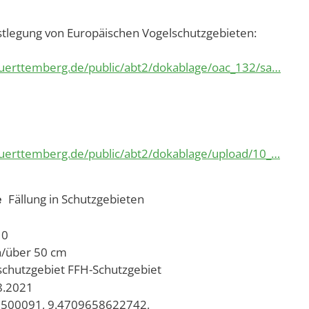
legung von Europäischen Vogelschutzgebieten:
uerttemberg.de/public/abt2/dokablage/oac_132/sa…
uerttemberg.de/public/abt2/dokablage/upload/10_…
e
Fällung in Schutzgebieten
10
h/über 50 cm
schutzgebiet
FFH-Schutzgebiet
08.2021
500091, 9.4709658622742,