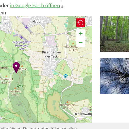
oder
in Google Earth öffnen
ein
+
−
eite. Wenn Sie uns unterstützen wollen,
Leaflet | ©
contributors
OpenStreetMap