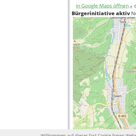
in Google Maps öffnen
Bürgerinitiative aktiv
N
Willkommen auf dieser fast Cookie freien Webs