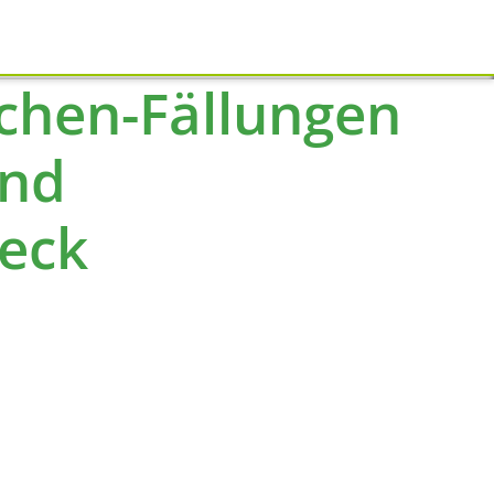
Schliessen
chen-Fällungen
und
Teck