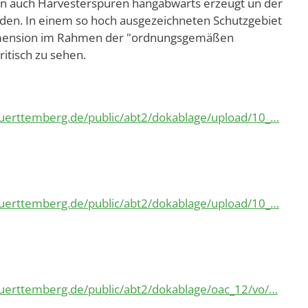
den auch Harvesterspuren hangabwärts erzeugt un der
rden. In einem so hoch ausgezeichneten Schutzgebiet
Dimension im Rahmen der "ordnungsgemäßen
itisch zu sehen.
uerttemberg.de/public/abt2/dokablage/upload/10_…
uerttemberg.de/public/abt2/dokablage/upload/10_…
uerttemberg.de/public/abt2/dokablage/oac_12/vo/…