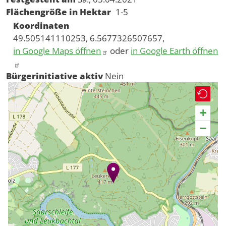
Flächengröße in Hektar
1-5
Koordinaten
49.505141110253, 6.5677326507657,
in Google Maps öffnen
oder
in Google Earth öffnen
Bürgerinitiative aktiv
Nein
+
−