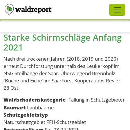
Schliessen
waldreport
Direkt zum Inhalt
Starke Schirmschläge Anfang
2021
Nach drei trockenen Jahren (2018, 2019 und 2020)
erneut Durchforstung unterhalb des Leukerkopf im
NSG Steilhänge der Saar. Überwiegend Brennholz
(Buche und Eiche) im SaarForst Kooperations-Revier
28 Ost.
Waldschadenskategorie
Fällung in Schutzgebieten
Baumart
Laubbäume
Schutzgebietstyp
Naturschutzgebiet
FFH-Schutzgebiet
Festgestellt am
Sa., 03.04.2021