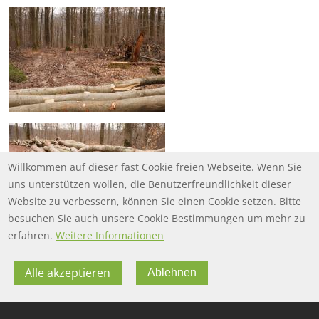
Willkommen auf dieser fast Cookie freien Webseite. Wenn Sie
uns unterstützen wollen, die Benutzerfreundlichkeit dieser
Website zu verbessern, können Sie einen Cookie setzen. Bitte
besuchen Sie auch unsere Cookie Bestimmungen um mehr zu
erfahren.
Weitere Informationen
Alle akzeptieren
Ablehnen
FOOTER MENU
FOOTER-DATENSCHUTZ
FAQ
Datenschutz
FOOTER-IMPRESSUM
Impressum
Twitter
FOOTER-NUTZUNGSBEDINGUNGEN
Nutzungsbedingungen