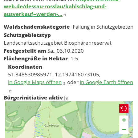
web.de/dessau-rosslau/kahlschlag-und-
ausverkauf--werden-…
Waldschadenskategorie
Fällung in Schutzgebieten
Schutzgebietstyp
Landschaftsschutzgebiet
Biosphärenreservat
Festgestellt am
Sa., 03.10.2020
Flächengröße in Hektar
1-5
Koordinaten
51.848530985971, 12.197416073105,
in Google Maps öffnen
oder
in Google Earth öffnen
Bürgerinitiative aktiv
Ja
+
−