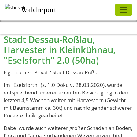
Schliessen
waldreport
Direkt zum Inhalt
Stadt Dessau-Roßlau,
Harvester in Kleinkühnau,
"Eselsforth" 2.0 (50ha)
Eigentümer: Privat / Stadt Dessau-Roßlau
Im "Eselsforth" (s. 1.0 Doku v. 28.03.2020), wurde
entsprechend unserer erneuten Besichtigung in den
letzten 4,5 Wochen weiter mit Harvestern (Gewicht
mit Baumstamm ca. 30t) und nachfolgender schwerer
Rücketechnik gearbeitet.
Dabei wurde auch weiterer großer Schaden an Boden,
Flora und Fauna, vorhandenen Wegen angerichtet.