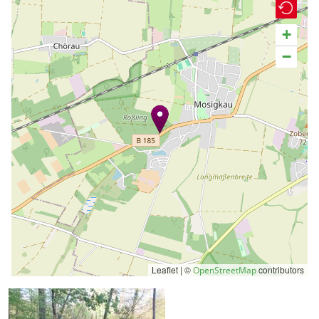
+
−
Leaflet | ©
contributors
OpenStreetMap