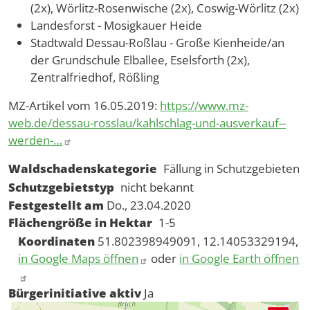
(2x), Wörlitz-Rosenwische (2x), Coswig-Wörlitz (2x)
Landesforst - Mosigkauer Heide
Stadtwald Dessau-Roßlau - Große Kienheide/an
der Grundschule Elballee, Eselsforth (2x),
Zentralfriedhof, Rößling
MZ-Artikel vom 16.05.2019:
https://www.mz-
web.de/dessau-rosslau/kahlschlag-und-ausverkauf--
werden-…
Waldschadenskategorie
Fällung in Schutzgebieten
Schutzgebietstyp
nicht bekannt
Festgestellt am
Do., 23.04.2020
Flächengröße in Hektar
1-5
Koordinaten
51.802398949091, 12.14053329194,
in Google Maps öffnen
oder
in Google Earth öffnen
Bürgerinitiative aktiv
Ja