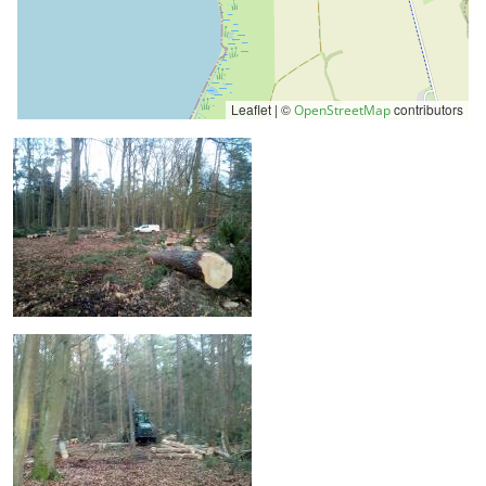
Leaflet | ©
contributors
OpenStreetMap