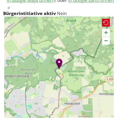
in Google Maps öffnen
oder
in Google Earth öffnen
Bürgerintitiative aktiv
Nein
+
−