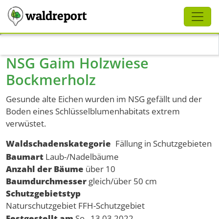
Schliessen
waldreport
Direkt zum Inhalt
NSG Gaim Holzwiese
Bockmerholz
Gesunde alte Eichen wurden im NSG gefällt und der
Boden eines Schlüsselblumenhabitats extrem
verwüstet.
Waldschadenskategorie
Fällung in Schutzgebieten
Baumart
Laub-/Nadelbäume
Anzahl der Bäume
über 10
Baumdurchmesser
gleich/über 50 cm
Schutzgebietstyp
Naturschutzgebiet
FFH-Schutzgebiet
Festgestellt am
So., 13.03.2022