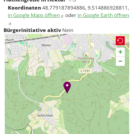
Koordinaten
48.779187894886, 9.514886928811,
in Google Maps öffnen
oder
in Google Earth öffnen
Bürgerinitiative aktiv
Nein
+
−