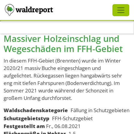
Schliessen
waldreport
Direkt zum Inhalt
Massiver Holzeinschlag und
Wegeschäden im FFH-Gebiet
In diesem FFH-Gebiet (Brennten) wurde im Winter
2020/21 massiv Buche eingeschlagen und
aufgelichtet. Rückegassen liegen hangabwärts sehr
eng mit tiefen Fahrspuren (Bodenverdichtung). Im
Sommer 2021 wurde während der Schonzeit in
großem Unfang durchforstet.
Waldschadenskategorie
Fällung in Schutzgebieten
Schutzgebietstyp
FFH-Schutzgebiet
Festgestellt am
Fr., 06.08.2021
Flächengröße in Hektar
1-5