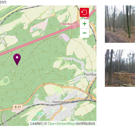
ein
+
−
Leaflet | ©
contributors
OpenStreetMap