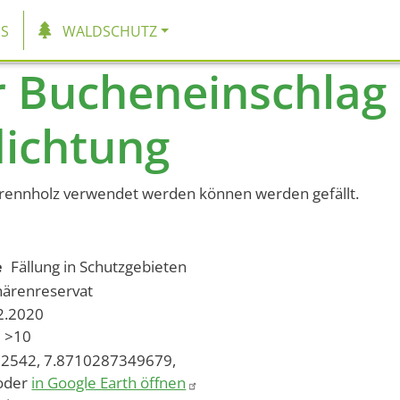
tion
S
WALDSCHUTZ
r Bucheneinschlag
lichtung
 Brennholz verwendet werden können werden gefällt.
e
Fällung in Schutzgebieten
härenreservat
02.2020
>10
2542, 7.8710287349679,
oder
in Google Earth öffnen