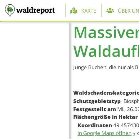
Hauptnaviga
waldreport
KARTE
ÜBER UN
Massive
Direkt zum Inhalt
Waldauf
Junge Buchen, die nur als
Waldschadenskategori
Schutzgebietstyp
Biosp
Festgestellt am
Mi., 26.
Flächengröße in Hektar
Koordinaten
49.457430
in Google Maps öffnen