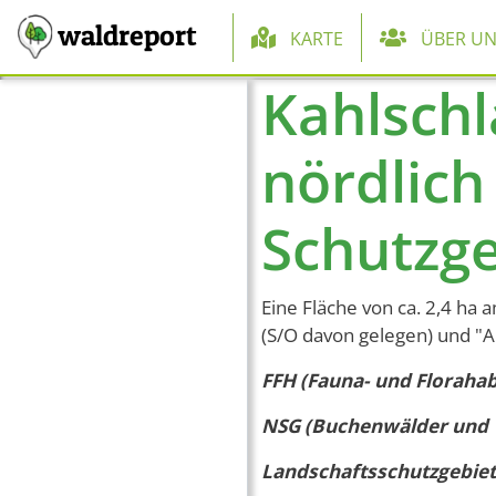
Hauptnaviga
waldreport
KARTE
ÜBER UN
Kahlschl
Direkt zum Inhalt
nördlich
Schutzge
Eine Fläche von ca. 2,4 h
(S/O davon gelegen) und "Al
FFH (Fauna- und Florahab
NSG (Buchenwälder und W
Landschaftsschutzgebiet