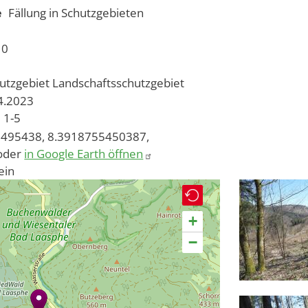
e
Fällung in Schutzgebieten
10
utzgebiet
Landschaftsschutzgebiet
04.2023
1-5
495438, 8.3918755450387,
oder
in Google Earth öffnen
ein
+
−