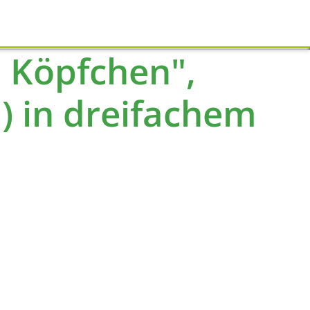
Schliessen
 Köpfchen",
m) in dreifachem