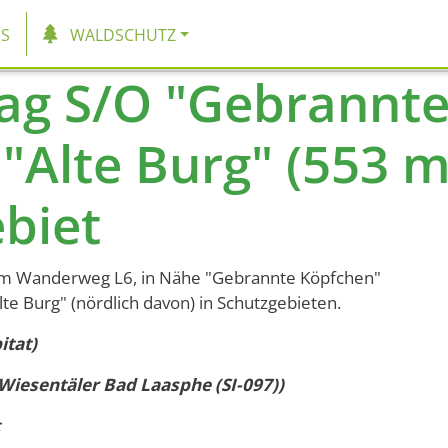
tion
S
WALDSCHUTZ
ag S/O "Gebrannte
 "Alte Burg" (553 
biet
a am Wanderweg L6, in Nähe "Gebrannte Köpfchen"
te Burg" (nördlich davon) in Schutzgebieten.
itat)
iesentäler Bad Laasphe (SI-097))