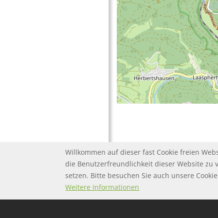
Willkommen auf dieser fast Cookie freien Webs
die Benutzerfreundlichkeit dieser Website zu 
setzen. Bitte besuchen Sie auch unsere Cook
FOOTER MENU
FOOTER-DATENSC
FAQ
Twitter
Datenschutz
Weitere Informationen
FOOTER-IMPRESS
Impressum
FOOTER-NUTZUN
Nutzungsbeding