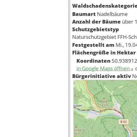
Waldschadenskategori
Baumart
Nadelbäume
Anzahl der Bäume
über 
Schutzgebietstyp
Naturschutzgebiet
FFH-Sch
Festgestellt am
Mi., 19.
Flächengröße in Hektar
Koordinaten
50.938912
in Google Maps öffnen
Bürgerinitiative aktiv
N