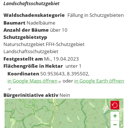
Landschaftsschutzgebiet
Waldschadenskategorie
Fällung in Schutzgebieten
Baumart
Nadelbäume
Anzahl der Bäume
über 10
Schutzgebietstyp
Naturschutzgebiet
FFH-Schutzgebiet
Landschaftsschutzgebiet
Festgestellt am
Mi., 19.04.2023
Flächengröße in Hektar
unter 1
Koordinaten
50.953643, 8.395502,
in Google Maps öffnen
oder
in Google Earth öffnen
Bürgerinitiative aktiv
Nein
+
−