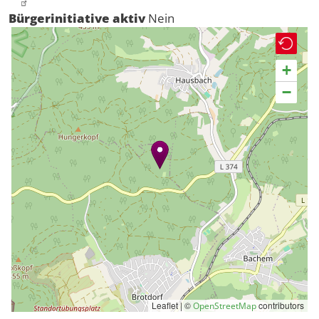
Bürgerinitiative aktiv
Nein
+
−
Leaflet | ©
contributors
OpenStreetMap