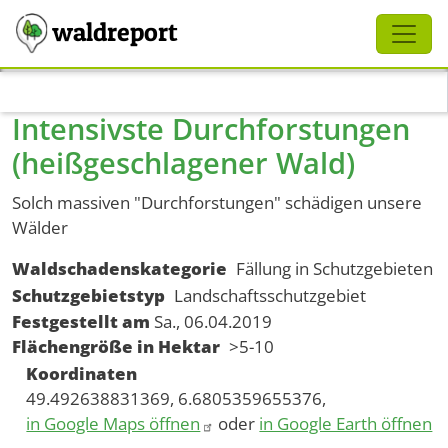
Schliessen
waldreport
Direkt zum Inhalt
Intensivste Durchforstungen
(heißgeschlagener Wald)
Solch massiven "Durchforstungen" schädigen unsere
Wälder
Waldschadenskategorie
Fällung in Schutzgebieten
Schutzgebietstyp
Landschaftsschutzgebiet
Festgestellt am
Sa., 06.04.2019
Flächengröße in Hektar
>5-10
Koordinaten
49.492638831369, 6.6805359655376,
in Google Maps öffnen
oder
in Google Earth öffnen