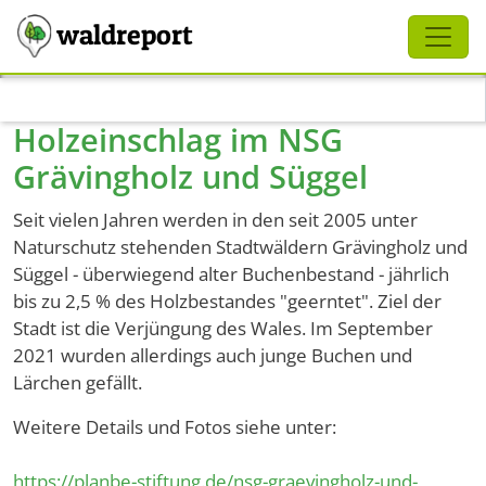
Schliessen
waldreport
Direkt zum Inhalt
Holzeinschlag im NSG
Grävingholz und Süggel
Seit vielen Jahren werden in den seit 2005 unter
Naturschutz stehenden Stadtwäldern Grävingholz und
Süggel - überwiegend alter Buchenbestand - jährlich
bis zu 2,5 % des Holzbestandes "geerntet". Ziel der
Stadt ist die Verjüngung des Wales. Im September
2021 wurden allerdings auch junge Buchen und
Lärchen gefällt.
Weitere Details und Fotos siehe unter:
https://planbe-stiftung.de/nsg-graevingholz-und-