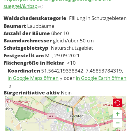
sueggel/&nbsp
;
Waldschadenskategorie
Fällung in Schutzgebieten
Baumart
Laubbäume
Anzahl der Bäume
über 10
Baumdurchmesser
gleich/über 50 cm
Schutzgebietstyp
Naturschutzgebiet
Festgestellt am
Mi., 29.09.2021
Flächengröße in Hektar
>10
Koordinaten
51.564219338342, 7.45853784319,
in Google Maps öffnen
oder
in Google Earth öffnen
Bürgerinitiative aktiv
Nein
+
−