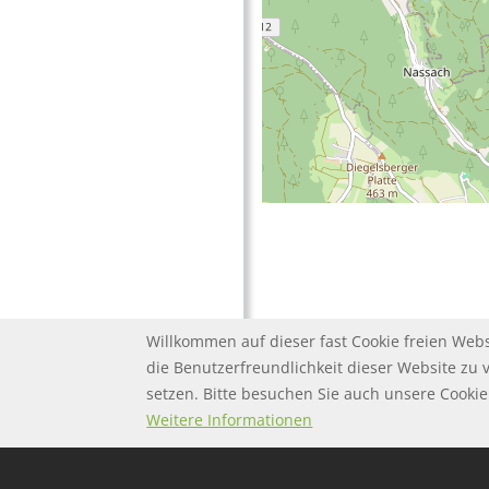
Willkommen auf dieser fast Cookie freien Webs
die Benutzerfreundlichkeit dieser Website zu 
setzen. Bitte besuchen Sie auch unsere Cook
FOOTER MENU
FOOTER-DATENSC
FAQ
Twitter
Datenschutz
Weitere Informationen
FOOTER-IMPRESS
Impressum
FOOTER-NUTZUN
Nutzungsbeding