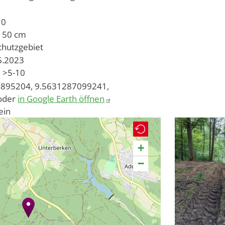
10
r 50 cm
chutzgebiet
06.2023
>5-10
895204, 9.5631287099241,
oder
in Google Earth öffnen
ein
+
−