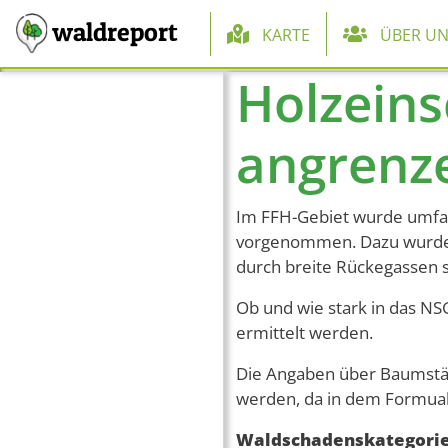
Hauptnaviga
waldreport
KARTE
ÜBER UN
Holzeins
Direkt zum Inhalt
angrenz
Im FFH-Gebiet wurde umfang
vorgenommen. Dazu wurde
durch breite Rückegassen 
Ob und wie stark in das NS
ermittelt werden.
Die Angaben über Baumstä
werden, da in dem Formual
Waldschadenskategori