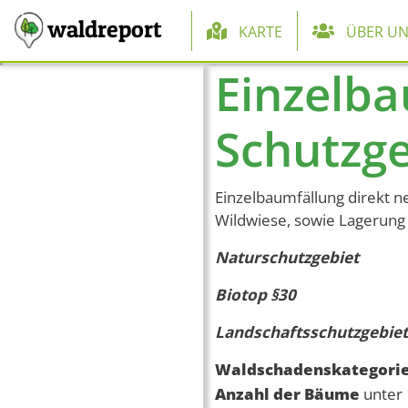
Hauptnaviga
waldreport
KARTE
ÜBER UN
Einzelba
Direkt zum Inhalt
Schutzge
Einzelbaumfällung direkt n
Wildwiese, sowie Lagerung
Naturschutzgebiet
Biotop §30
Landschaftsschutzgebiet
Waldschadenskategori
Anzahl der Bäume
unter