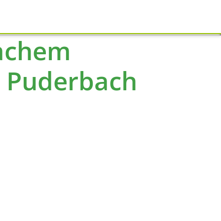
Schliessen
fachem
n Puderbach