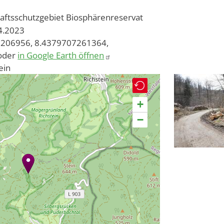
aftsschutzgebiet
Biosphärenreservat
04.2023
206956, 8.4379707261364,
oder
in Google Earth öffnen
ein
+
−