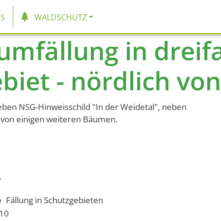
tion
S
WALDSCHUTZ
umfällung in drei
biet - nördlich vo
eben NSG-Hinweisschild "In der Weidetal", neben
 von einigen weiteren Bäumen.
e
Fällung in Schutzgebieten
 10