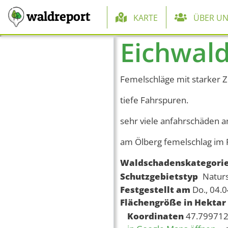
Hauptnaviga
waldreport
KARTE
ÜBER UN
Eichwal
Direkt zum Inhalt
Femelschläge mit starker Z
tiefe Fahrspuren.
sehr viele anfahrschäden a
am Ölberg femelschlag im 
Waldschadenskategori
Schutzgebietstyp
Natur
Festgestellt am
Do., 04.
Flächengröße in Hektar
Koordinaten
47.799712