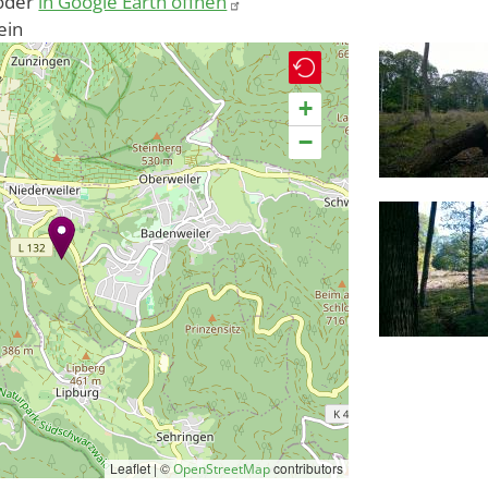
oder
in Google Earth öffnen
ein
+
−
Leaflet | ©
contributors
OpenStreetMap