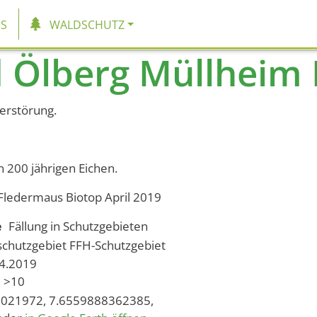
tion
S
WALDSCHUTZ
d Ölberg Müllheim
erstörung.
n 200 jährigen Eichen.
Fledermaus Biotop April 2019
e
Fällung in Schutzgebieten
schutzgebiet
FFH-Schutzgebiet
04.2019
>10
021972, 7.6559888362385,