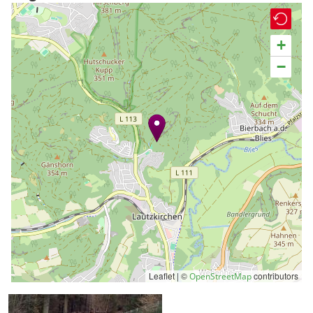
+
−
Leaflet | ©
contributors
OpenStreetMap