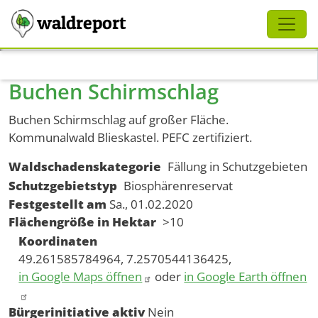
Schliessen
waldreport
Direkt zum Inhalt
Buchen Schirmschlag
Buchen Schirmschlag auf großer Fläche.
Kommunalwald Blieskastel. PEFC zertifiziert.
Waldschadenskategorie
Fällung in Schutzgebieten
Schutzgebietstyp
Biosphärenreservat
Festgestellt am
Sa., 01.02.2020
Flächengröße in Hektar
>10
Koordinaten
49.261585784964, 7.2570544136425,
in Google Maps öffnen
oder
in Google Earth öffnen
Bürgerinitiative aktiv
Nein