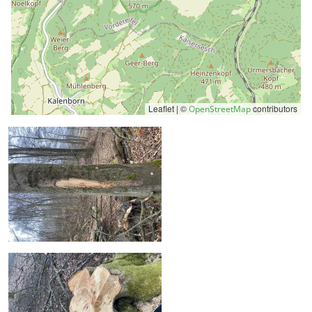
Leaflet | ©
contributors
OpenStreetMap