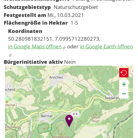
Schutzgebietstyp
Naturschutzgebiet
Festgestellt am
Mi., 10.03.2021
Flächengröße in Hektar
1-5
Koordinaten
50.280981832151, 7.0995712280273,
in Google Maps öffnen
oder
in Google Earth öffnen
Bürgerinitiative aktiv
Nein
+
−