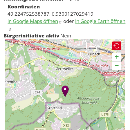
Koordinaten
49.224752538787, 6.9300127029419,
in Google Maps öffnen
oder
in Google Earth öffnen
Bürgerinitiative aktiv
Nein
+
−