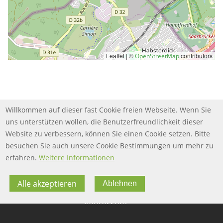
Leaflet | ©
contributors
OpenStreetMap
Willkommen auf dieser fast Cookie freien Webseite. Wenn Sie
uns unterstützen wollen, die Benutzerfreundlichkeit dieser
Website zu verbessern, können Sie einen Cookie setzen. Bitte
besuchen Sie auch unsere Cookie Bestimmungen um mehr zu
erfahren.
Weitere Informationen
Alle akzeptieren
Ablehnen
FOOTER MENU
FOOTER-DATENSCHUTZ
FAQ
Datenschutz
FOOTER-IMPRESSUM
Impressum
Twitter
FOOTER-NUTZUNGSBEDINGUNGEN
Nutzungsbedingungen