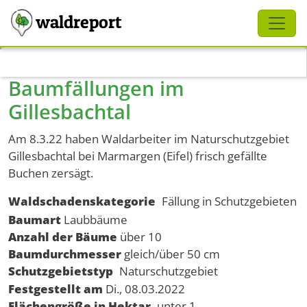
Schliessen
waldreport
Direkt zum Inhalt
Baumfällungen im
Gillesbachtal
Am 8.3.22 haben Waldarbeiter im Naturschutzgebiet
Gillesbachtal bei Marmargen (Eifel) frisch gefällte
Buchen zersägt.
Waldschadenskategorie
Fällung in Schutzgebieten
Baumart
Laubbäume
Anzahl der Bäume
über 10
Baumdurchmesser
gleich/über 50 cm
Schutzgebietstyp
Naturschutzgebiet
Festgestellt am
Di., 08.03.2022
Flächengröße in Hektar
unter 1