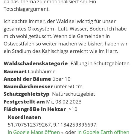
da das Thema zu emotionalisiert sei. Ein
Totschlagargument.
Ich dachte immer, der Wald sei wichtig für unser
gesamtes Ökosystem - Luft, Wasser, Boden. Ich habe
mich wohl getäuscht. Wenn die Gemeinden in
Ostwestfalen so weiter machen wie bisher, haben wir
ein Stadium des Kahlschlags erreicht wie im Harz.
Waldschadenskategorie
Fällung in Schutzgebieten
Baumart
Laubbäume
Anzahl der Bäume
über 10
Baumdurchmesser
unter 50 cm
Schutzgebietstyp
Naturschutzgebiet
Festgestellt am
Mi., 08.02.2023
Flächengröße in Hektar
>10
Koordinaten
51.707512379267, 9.1134259396697,
in Google Maps öffnen
oder
in Google Earth öffnen