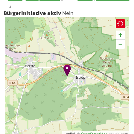
Bürgerinitiative aktiv
Nein
+
−
Leaflet | ©
contributors
OpenStreetMap