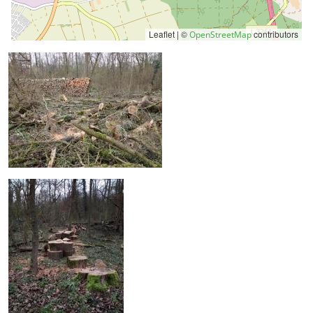
Leaflet | ©
contributors
OpenStreetMap