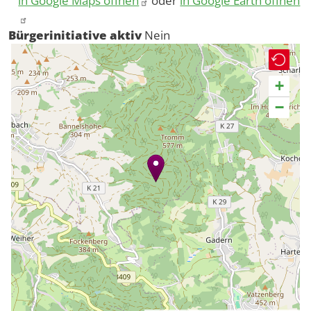
in Google Maps öffnen
oder
in Google Earth öffnen
Bürgerinitiative aktiv
Nein
+
−