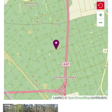
+
−
Leaflet | ©
contributors
OpenStreetMap