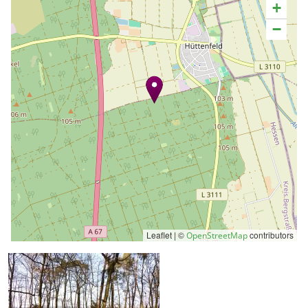
+
−
Leaflet | ©
contributors
OpenStreetMap