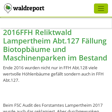
Schliessen
waldreport
Direkt zum Inhalt
2016FFH Reliktwald
Lampertheim Abt.127 Fällung
Biotopbäume und
Maschinenparken im Bestand
Ende 2016 wurden nicht nur in FFH Abt.128 viele
wertvolle Höhlenbäume gefällt sondern auch in FFH
Abt.127.
Beim FSC Audit des Forstamtes Lampertheim 2017
wurde auch das reklamiert. Aber durchgewunken.