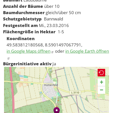
Anzahl der Bäume
über 10
Baumdurchmesser
gleich/über 50 cm
Schutzgebietstyp
Bannwald
Festgestellt am
Mi., 23.03.2016
Flächengröße in Hektar
1-5
Koordinaten
49.583812180568, 8.5901497067791,
in Google Maps öffnen
oder
in Google Earth öffnen
Bürgerinitiative aktiv
Ja
+
−