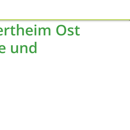
Schliessen
ertheim Ost
he und