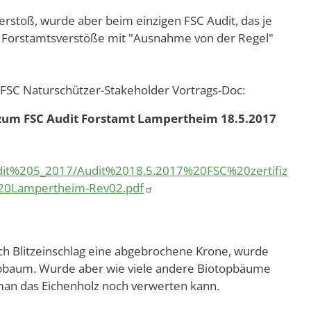
erstoß, wurde aber beim einzigen FSC Audit, das je
en Forstamtsverstöße mit "Ausnahme von der Regel"
m FSC Naturschützer-Stakeholder Vortrags-Doc:
zum FSC Audit Forstamt Lampertheim 18.5.2017
dit%205_2017/Audit%2018.5.2017%20FSC%20zertifiz
%20Lampertheim-Rev02.pdf
urch Blitzeinschlag eine abgebrochene Krone, wurde
pbaum. Wurde aber wie viele andere Biotopbäume
 man das Eichenholz noch verwerten kann.