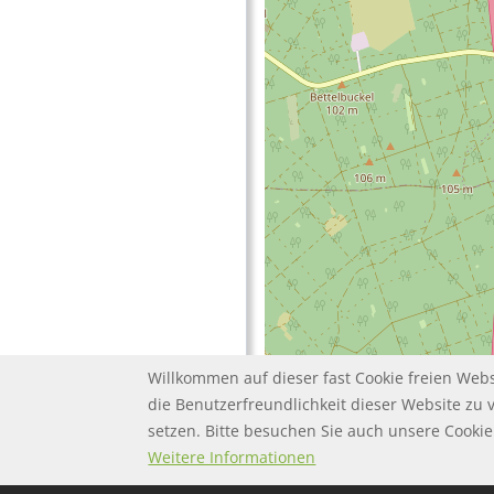
Willkommen auf dieser fast Cookie freien Webs
die Benutzerfreundlichkeit dieser Website zu 
setzen. Bitte besuchen Sie auch unsere Cook
FOOTER MENU
FOOTER-DATENSC
FAQ
Twitter
Datenschutz
Weitere Informationen
FOOTER-IMPRESS
Impressum