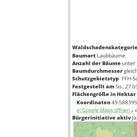
Waldschadenskategori
Baumart
Laubbäume
Anzahl der Bäume
unter
Baumdurchmesser
gleic
Schutzgebietstyp
FFH-S
Festgestellt am
So., 27.
Flächengröße in Hektar
Koordinaten
49.588395
in Google Maps öffnen
Bürgerinitiative aktiv
Ja