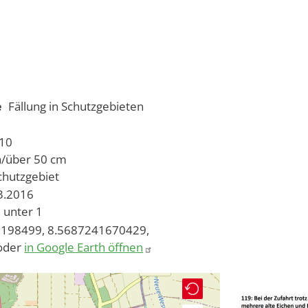
e
Fällung in Schutzgebieten
 10
h/über 50 cm
chutzgebiet
03.2016
unter 1
198499, 8.5687241670429,
oder
in Google Earth öffnen