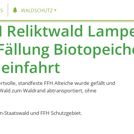
tion
S
WALDSCHUTZ
H Reliktwald Lamp
Fällung Biotopeic
einfahrt
rtvolle, standfeste FFH Alteiche wurde gefällt und
 Wald zum Waldrand abtransportiert, ohne
en-Staatswald und FFH Schutzgebiet.