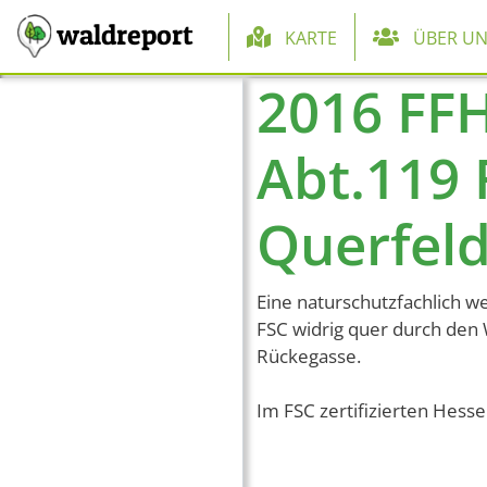
Hauptnaviga
waldreport
KARTE
ÜBER UN
2016 FF
Direkt zum Inhalt
Abt.119 
Querfeld
Eine naturschutzfachlich we
FSC widrig quer durch den
Rückegasse.
Im FSC zertifizierten Hess