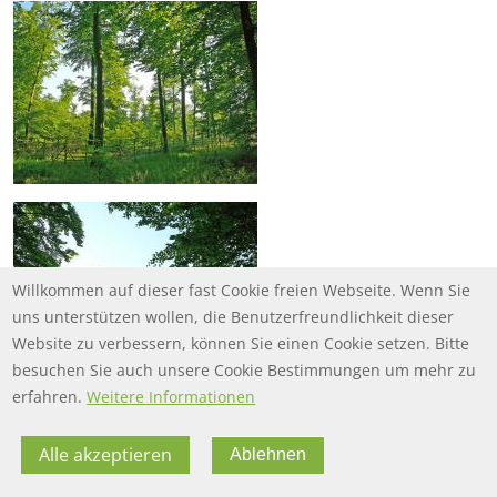
Willkommen auf dieser fast Cookie freien Webseite. Wenn Sie
uns unterstützen wollen, die Benutzerfreundlichkeit dieser
Website zu verbessern, können Sie einen Cookie setzen. Bitte
besuchen Sie auch unsere Cookie Bestimmungen um mehr zu
erfahren.
Weitere Informationen
Alle akzeptieren
Ablehnen
FOOTER MENU
FOOTER-DATENSCHUTZ
FAQ
Datenschutz
FOOTER-IMPRESSUM