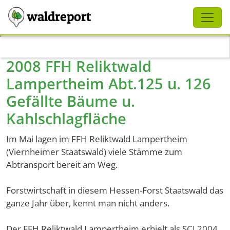
Schliessen
waldreport
Direkt zum Inhalt
2008 FFH Reliktwald
Lampertheim Abt.125 u. 126
Gefällte Bäume u.
Kahlschlagfläche
Im Mai lagen im FFH Reliktwald Lampertheim
(Viernheimer Staatswald) viele Stämme zum
Abtransport bereit am Weg.
Forstwirtschaft in diesem Hessen-Forst Staatswald das
ganze Jahr über, kennt man nicht anders.
Der FFH Reliktwald Lampertheim erhielt als SCI 2004